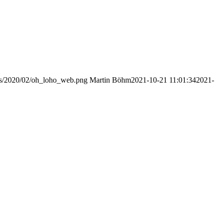
ads/2020/02/oh_loho_web.png
Martin Böhm
2021-10-21 11:01:34
2021-