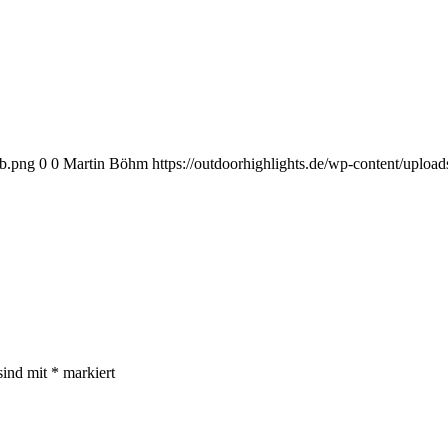
eb.png
0
0
Martin Böhm
https://outdoorhighlights.de/wp-content/uplo
sind mit
*
markiert