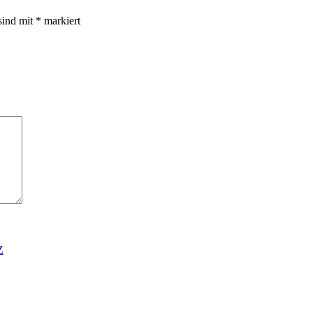
sind mit
*
markiert
Z