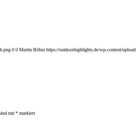
eb.png
0
0
Martin Böhm
https://outdoorhighlights.de/wp-content/uplo
sind mit
*
markiert