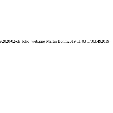
ads/2020/02/oh_loho_web.png
Martin Böhm
2019-11-03 17:03:49
2019-