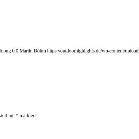
eb.png
0
0
Martin Böhm
https://outdoorhighlights.de/wp-content/uplo
sind mit
*
markiert