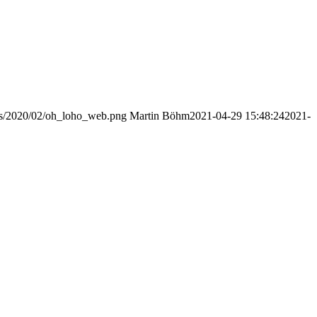
ads/2020/02/oh_loho_web.png
Martin Böhm
2021-04-29 15:48:24
2021-