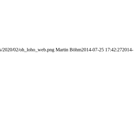
ads/2020/02/oh_loho_web.png
Martin Böhm
2014-07-25 17:42:27
2014-