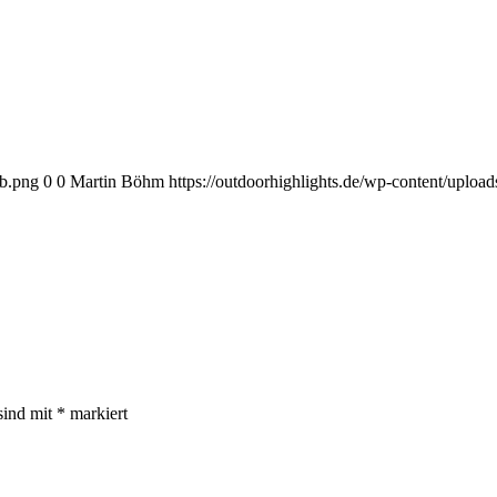
eb.png
0
0
Martin Böhm
https://outdoorhighlights.de/wp-content/uplo
sind mit
*
markiert