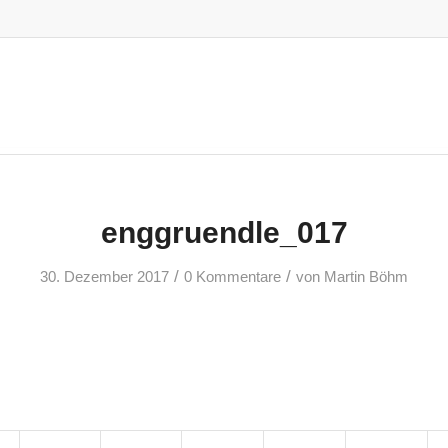
enggruendle_017
/
/
30. Dezember 2017
0 Kommentare
von
Martin Böhm