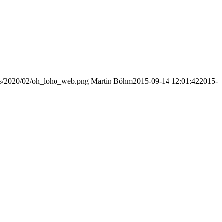
ads/2020/02/oh_loho_web.png
Martin Böhm
2015-09-14 12:01:42
2015-