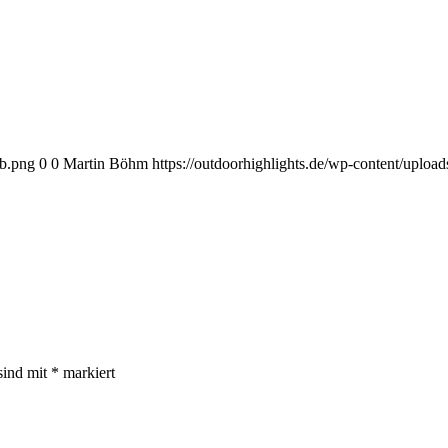
eb.png
0
0
Martin Böhm
https://outdoorhighlights.de/wp-content/uplo
sind mit
*
markiert