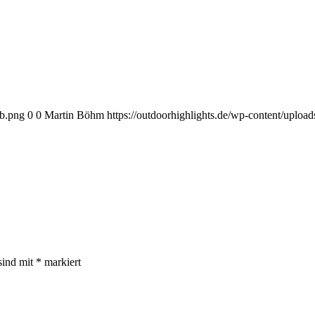
eb.png
0
0
Martin Böhm
https://outdoorhighlights.de/wp-content/uplo
sind mit
*
markiert