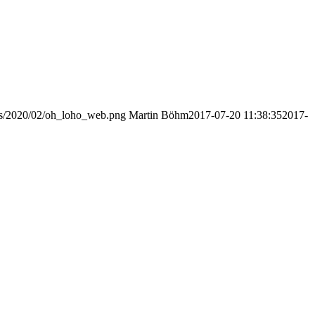
ads/2020/02/oh_loho_web.png
Martin Böhm
2017-07-20 11:38:35
2017-