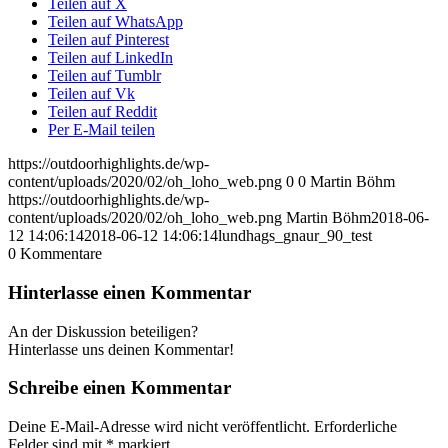
Teilen auf X
Teilen auf WhatsApp
Teilen auf Pinterest
Teilen auf LinkedIn
Teilen auf Tumblr
Teilen auf Vk
Teilen auf Reddit
Per E-Mail teilen
https://outdoorhighlights.de/wp-
content/uploads/2020/02/oh_loho_web.png
0
0
Martin Böhm
https://outdoorhighlights.de/wp-
content/uploads/2020/02/oh_loho_web.png
Martin Böhm
2018-06-
12 14:06:14
2018-06-12 14:06:14
lundhags_gnaur_90_test
0
Kommentare
Hinterlasse einen Kommentar
An der Diskussion beteiligen?
Hinterlasse uns deinen Kommentar!
Schreibe einen Kommentar
Deine E-Mail-Adresse wird nicht veröffentlicht.
Erforderliche
Felder sind mit
*
markiert