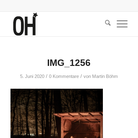
IMG_1256
/
/
5. Juni 2020
0 Kommentare
von
Martin Böhm