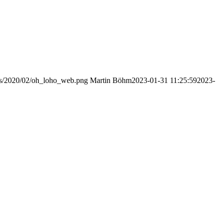
ads/2020/02/oh_loho_web.png
Martin Böhm
2023-01-31 11:25:59
2023-