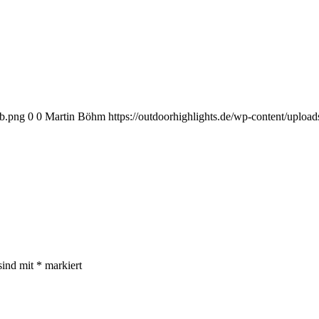
eb.png
0
0
Martin Böhm
https://outdoorhighlights.de/wp-content/uplo
sind mit
*
markiert