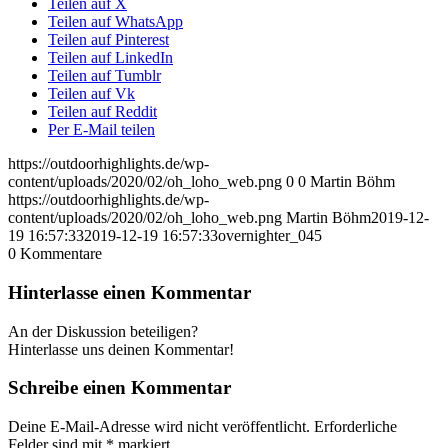
Teilen auf X
Teilen auf WhatsApp
Teilen auf Pinterest
Teilen auf LinkedIn
Teilen auf Tumblr
Teilen auf Vk
Teilen auf Reddit
Per E-Mail teilen
https://outdoorhighlights.de/wp-
content/uploads/2020/02/oh_loho_web.png
0
0
Martin Böhm
https://outdoorhighlights.de/wp-
content/uploads/2020/02/oh_loho_web.png
Martin Böhm
2019-12-
19 16:57:33
2019-12-19 16:57:33
overnighter_045
0
Kommentare
Hinterlasse einen Kommentar
An der Diskussion beteiligen?
Hinterlasse uns deinen Kommentar!
Schreibe einen Kommentar
Deine E-Mail-Adresse wird nicht veröffentlicht.
Erforderliche
Felder sind mit
*
markiert