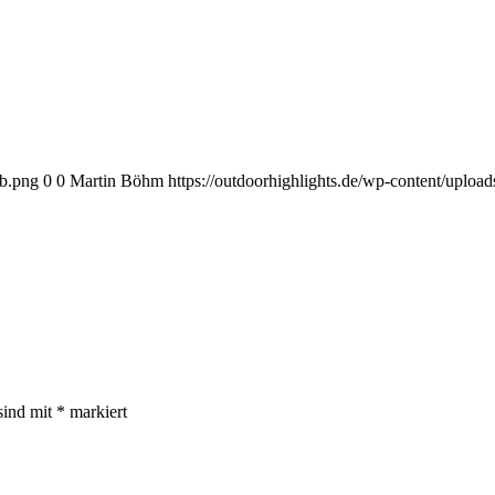
eb.png
0
0
Martin Böhm
https://outdoorhighlights.de/wp-content/uplo
sind mit
*
markiert