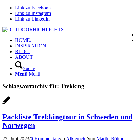
Link zu Facebook
Link zu Instagram
Link zu LinkedIn
HOME.
INSPIRATION.
BLOG.
ABOUT.
Suche
Menü
Menü
Schlagwortarchiv für:
Trekking
Packliste Trekkingtour in Schweden und
Norwegen
27. Juni 2023
/
0 Kommentare
/
in
Allgemein
/
von
Martin Böhm