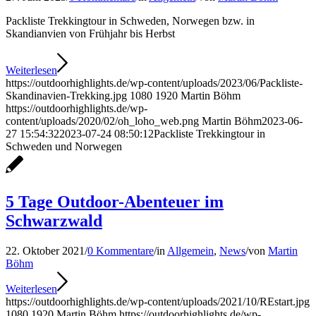
Packliste Trekkingtour in Schweden, Norwegen bzw. in
Skandianvien von Frühjahr bis Herbst
Weiterlesen
https://outdoorhighlights.de/wp-content/uploads/2023/06/Packliste-
Skandinavien-Trekking.jpg
1080
1920
Martin Böhm
https://outdoorhighlights.de/wp-
content/uploads/2020/02/oh_loho_web.png
Martin Böhm
2023-06-
27 15:54:32
2023-07-24 08:50:12
Packliste Trekkingtour in
Schweden und Norwegen
5 Tage Outdoor-Abenteuer im
Schwarzwald
22. Oktober 2021
/
0 Kommentare
/
in
Allgemein
,
News
/
von
Martin
Böhm
Weiterlesen
https://outdoorhighlights.de/wp-content/uploads/2021/10/REstart.jpg
1080
1920
Martin Böhm
https://outdoorhighlights.de/wp-